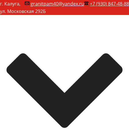
г. Калуга,
granitpam40@yandex.ru
+7 (930) 847-48-88
ул. Московская 292Б