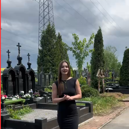
Мы онлайн
Написать нам
Задайте вопрос в мессенджере
Telegram
WhatsApp
VK
MAX