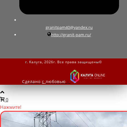
granitpam40@yandex.ru
http://granit-pam.ru/
г. Калуга, 2026г. Все права защищены©
Сделано
с
любовью
-
0
Нажмите!