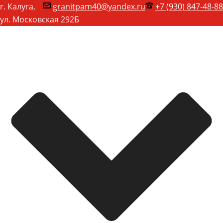
г. Калуга,
granitpam40@yandex.ru
+7 (930) 847-48-88
ул. Московская 292Б