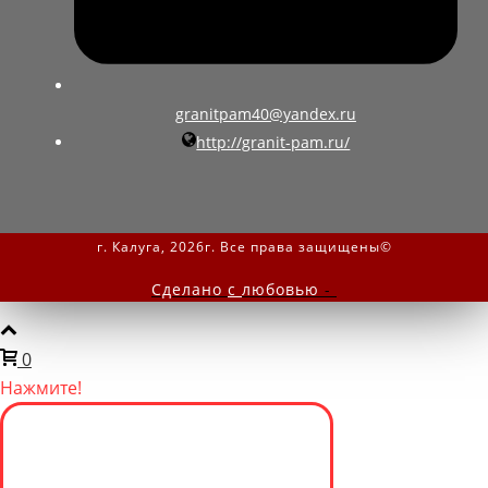
granitpam40@yandex.ru
http://granit-pam.ru/
г. Калуга, 2026г. Все права защищены©
Сделано
с
любовью
-
0
Нажмите!