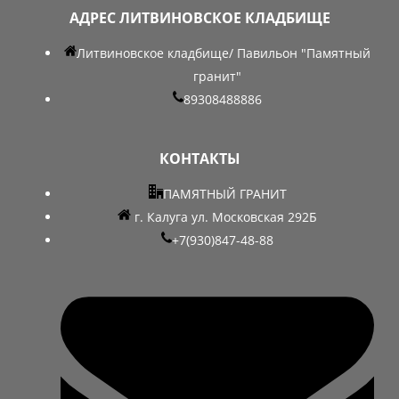
АДРЕС ЛИТВИНОВСКОЕ КЛАДБИЩЕ
Литвиновское кладбище/ Павильон "Памятный
гранит"
89308488886
КОНТАКТЫ
ПАМЯТНЫЙ ГРАНИТ
г. Калуга ул. Московская 292Б
+7(930)847-48-88