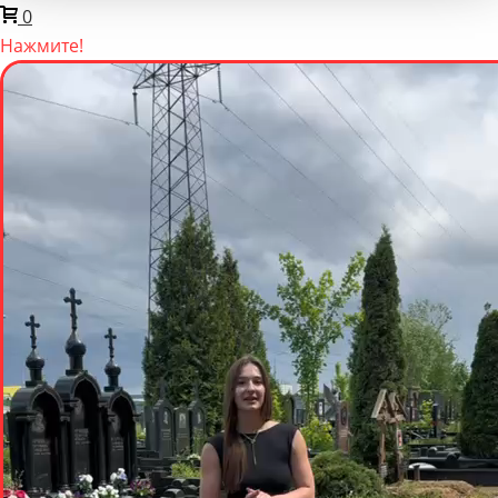
0
Нажмите!
Мы онлайн
Написать нам
Задайте вопрос в мессенджере
Telegram
WhatsApp
VK