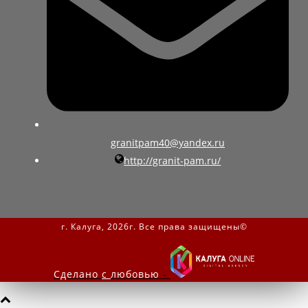
granitpam40@yandex.ru
http://granit-pam.ru/
г. Калуга, 2026г. Все права защищены©
Сделано
с
любовью
-