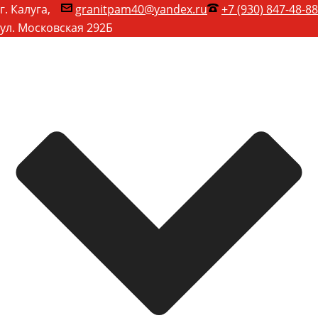
г. Калуга,
granitpam40@yandex.ru
+7 (930) 847-48-88
ул. Московская 292Б