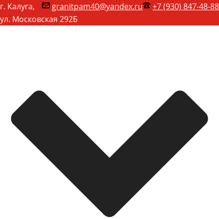
г. Калуга,
granitpam40@yandex.ru
+7 (930) 847-48-88
ул. Московская 292Б