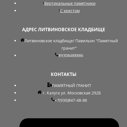
Вертикальные памятники
С крестом
АДРЕС ЛИТВИНОВСКОЕ КЛАДБИЩЕ
Литвиновское кладбище/ Павильон "Памятный
гранит"
89308488886
КОНТАКТЫ
ПАМЯТНЫЙ ГРАНИТ
г. Калуга ул. Московская 292Б
+7(930)847-48-88