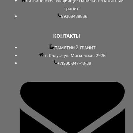
Литвиновское кладбище/ Павильон "Памятный
гранит"
89308488886
КОНТАКТЫ
ПАМЯТНЫЙ ГРАНИТ
г. Калуга ул. Московская 292Б
+7(930)847-48-88