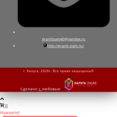
granitpam40@yandex.ru
http://granit-pam.ru/
г. Калуга, 2026г. Все права защищены©
Сделано
с
любовью
-
0
Нажмите!