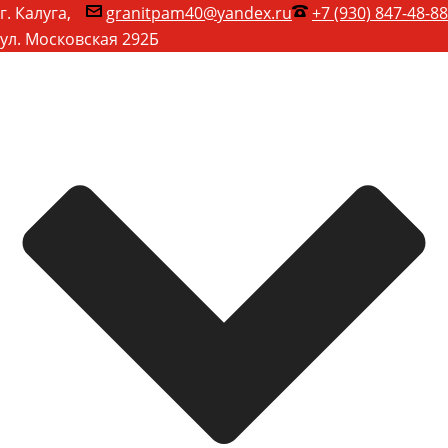
г. Калуга,
granitpam40@yandex.ru
+7 (930) 847-48-88
ул. Московская 292Б