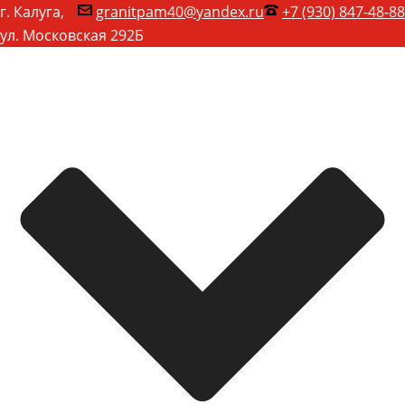
г. Калуга,
granitpam40@yandex.ru
+7 (930) 847-48-88
ул. Московская 292Б