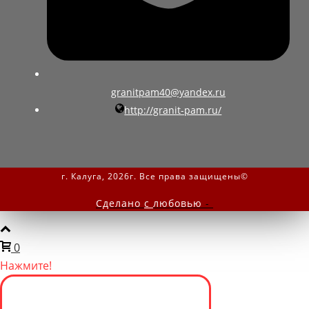
granitpam40@yandex.ru
http://granit-pam.ru/
г. Калуга, 2026г. Все права защищены©
Сделано
с
любовью
-
0
Нажмите!