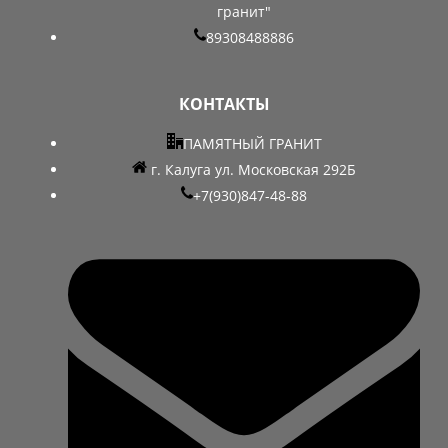
гранит"
89308488886
КОНТАКТЫ
ПАМЯТНЫЙ ГРАНИТ
г. Калуга ул. Московская 292Б
+7(930)847-48-88