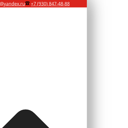
@yandex.ru
+7 (930) 847-48-88