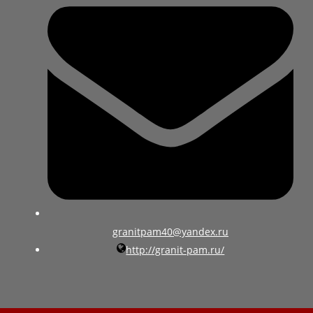
granitpam40@yandex.ru
http://granit-pam.ru/