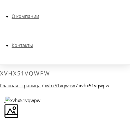
О компании
Контакты
XVHX51VQWPW
Главная страница
/
xvhx51vqwpw
/ xvhx51vqwpw