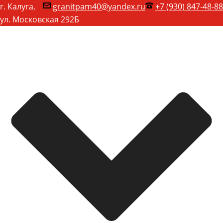
г. Калуга,
granitpam40@yandex.ru
+7 (930) 847-48-88
ул. Московская 292Б