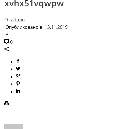
xvhx51vqwpw
От
admin
Опубликовано в:
13.11.2019
В
0