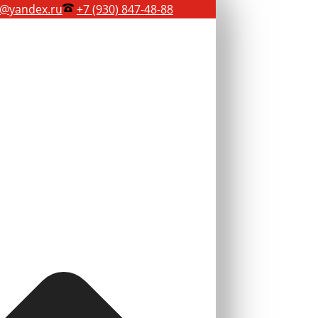
@yandex.ru
+7 (930) 847-48-88