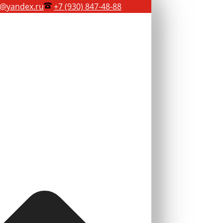
@yandex.ru
+7 (930) 847-48-88