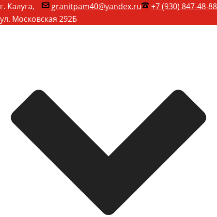
г. Калуга,
granitpam40@yandex.ru
+7 (930) 847-48-88
ул. Московская 292Б