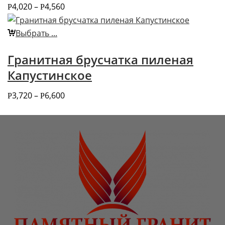
4,020
–
4,560
Р
Р
Выбрать ...
Гранитная брусчатка пиленая
Капустинское
3,720
–
6,600
Р
Р