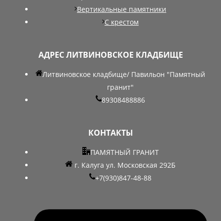
Вертикальные памятники
С крестом
АДРЕС ЛИТВИНОВСКОЕ КЛАДБИЩЕ
Литвиновское кладбище/ Павильон "Памятный
гранит"
89308488886
КОНТАКТЫ
ПАМЯТНЫЙ ГРАНИТ
г. Калуга ул. Московская 292Б
+7(930)847-48-88