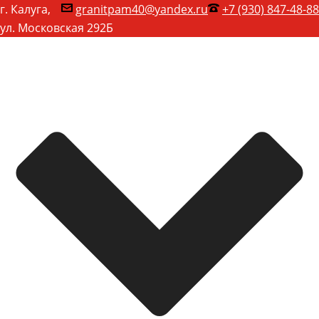
г. Калуга,
granitpam40@yandex.ru
+7 (930) 847-48-88
ул. Московская 292Б