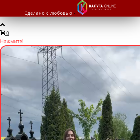
Сделано
с
любовью
-
0
Нажмите!
Мы онлайн
Написать нам
Задайте вопрос в мессенджере
Telegram