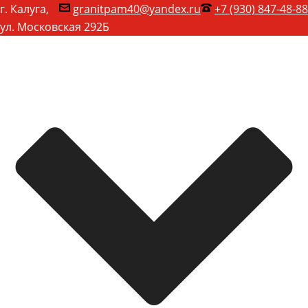
г. Калуга,
granitpam40@yandex.ru
+7 (930) 847-48-88
ул. Московская 292Б