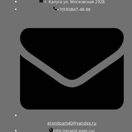
г. Калуга ул. Московская 292Б
+7(930)847-48-88
granitpam40@yandex.ru
http://granit-pam.ru/