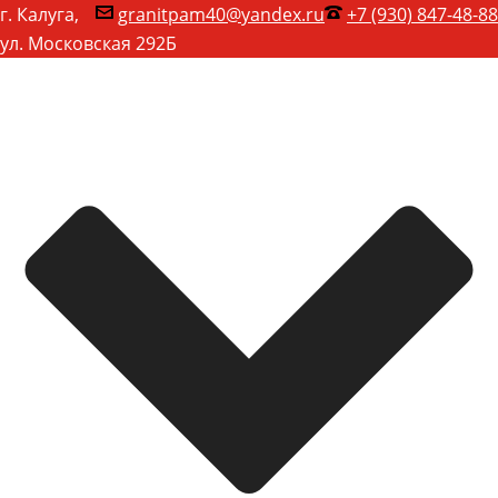
г. Калуга,
granitpam40@yandex.ru
+7 (930) 847-48-88
ул. Московская 292Б