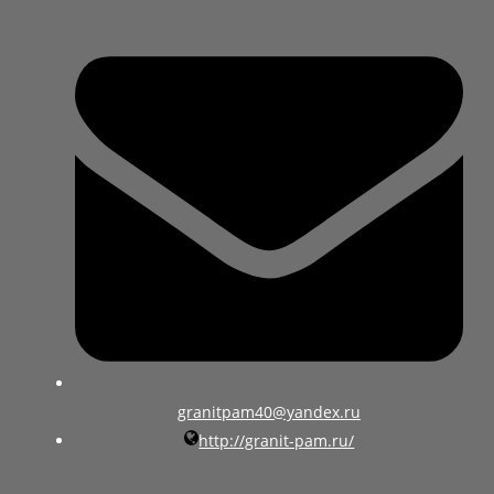
granitpam40@yandex.ru
http://granit-pam.ru/