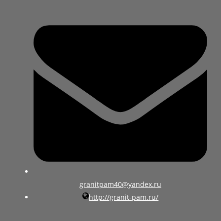
granitpam40@yandex.ru
http://granit-pam.ru/