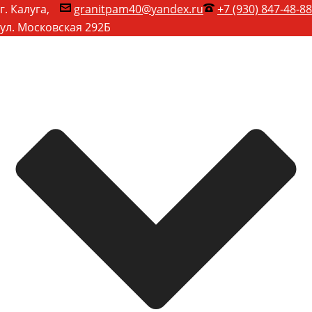
г. Калуга,
granitpam40@yandex.ru
+7 (930) 847-48-88
ул. Московская 292Б