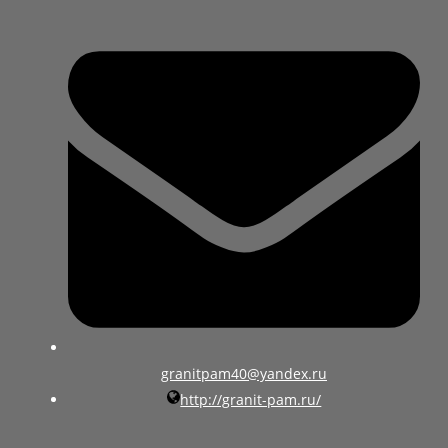
granitpam40@yandex.ru
http://granit-pam.ru/