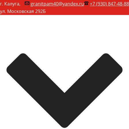
г. Калуга,
granitpam40@yandex.ru
+7 (930) 847-48-88
ул. Московская 292Б