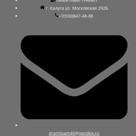
ПАМЯТНЫЙ ГРАНИТ
г. Калуга ул. Московская 292Б
+7(930)847-48-88
granitpam40@yandex.ru