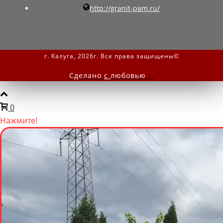
http://granit-pam.ru/
г. Калуга, 2026г. Все права защищены©
Сделано
с
любовью
-
0
Нажмите!
Мы онлайн
Написать нам