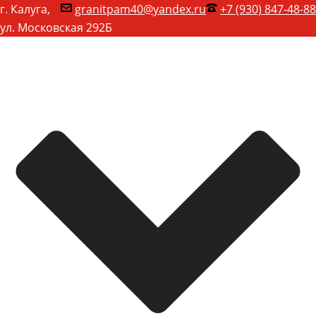
г. Калуга,
granitpam40@yandex.ru
+7 (930) 847-48-88
ул. Московская 292Б