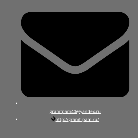
granitpam40@yandex.ru
http://granit-pam.ru/