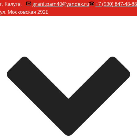
г. Калуга,
granitpam40@yandex.ru
+7 (930) 847-48-88
ул. Московская 292Б