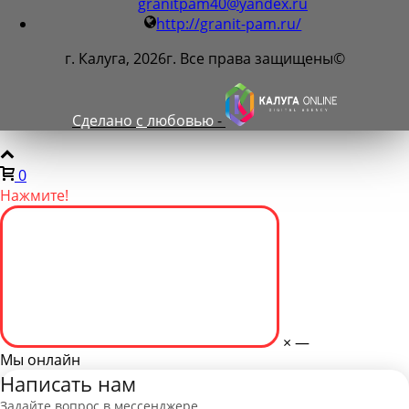
granitpam40@yandex.ru
http://granit-pam.ru/
г. Калуга, 2026г. Все права защищены©
Сделано
с
любовью
-
0
Нажмите!
×
—
Мы онлайн
Написать нам
Задайте вопрос в мессенджере