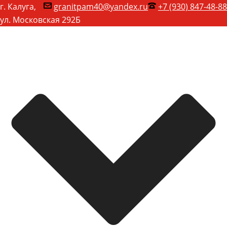
г. Калуга,
granitpam40@yandex.ru
+7 (930) 847-48-88
ул. Московская 292Б