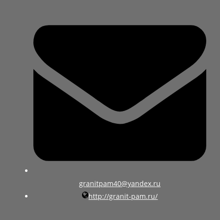
granitpam40@yandex.ru
http://granit-pam.ru/