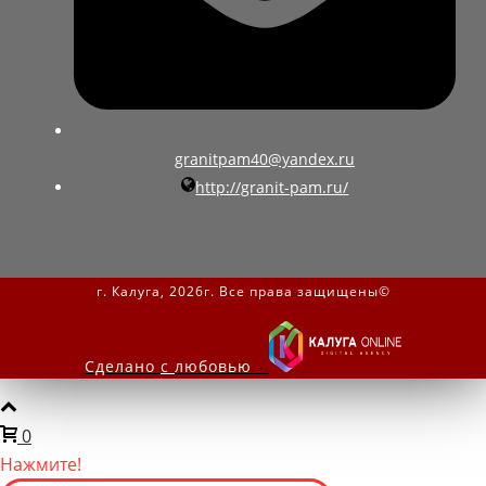
granitpam40@yandex.ru
http://granit-pam.ru/
г. Калуга, 2026г. Все права защищены©
Сделано
с
любовью
-
0
Нажмите!