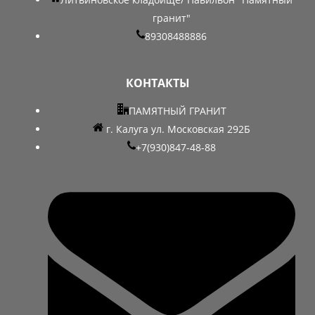
гранит"
89308488886
КОНТАКТЫ
ПАМЯТНЫЙ ГРАНИТ
г. Калуга ул. Московская 292Б
+7(930)847-48-88