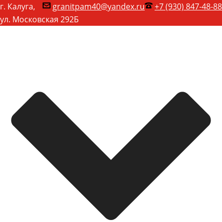
г. Калуга,
granitpam40@yandex.ru
+7 (930) 847-48-88
ул. Московская 292Б