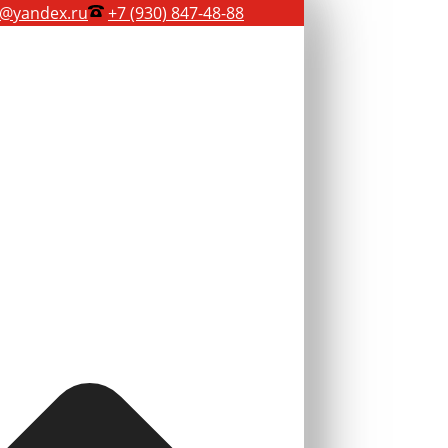
@yandex.ru
+7 (930) 847-48-88