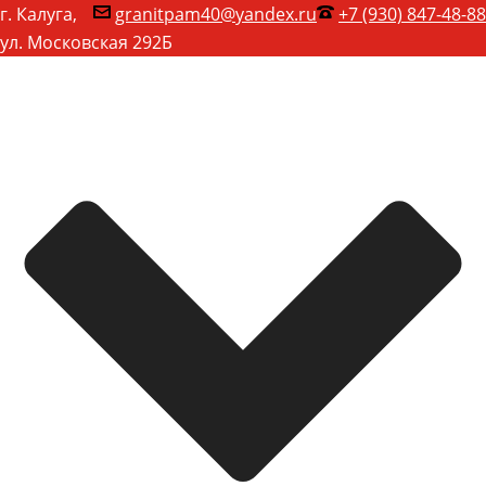
г. Калуга,
granitpam40@yandex.ru
+7 (930) 847-48-88
ул. Московская 292Б