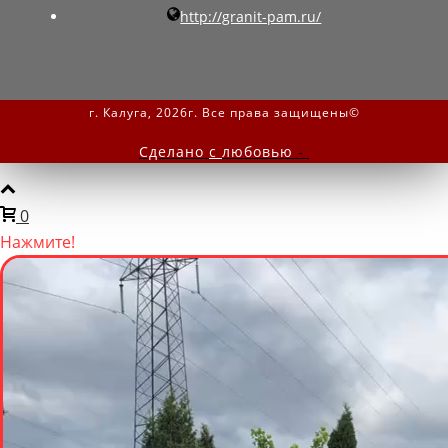
http://granit-pam.ru/
г. Калуга, 2026г. Все права защищены©
Сделано
с
любовью
-
0
Нажмите!
Мы онлайн
Написать нам