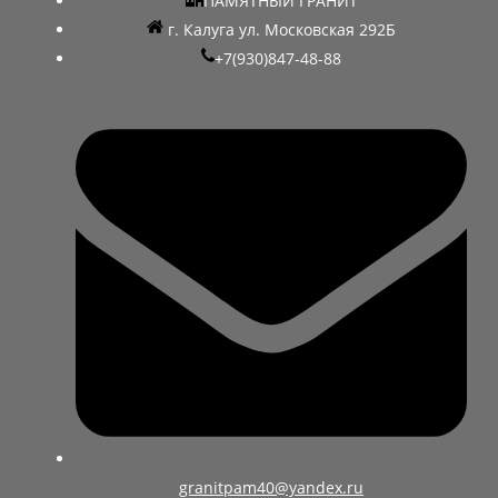
ПАМЯТНЫЙ ГРАНИТ
г. Калуга ул. Московская 292Б
+7(930)847-48-88
granitpam40@yandex.ru