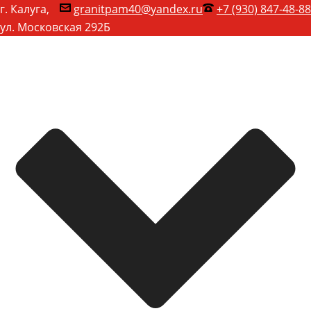
г. Калуга,
granitpam40@yandex.ru
+7 (930) 847-48-88
ул. Московская 292Б