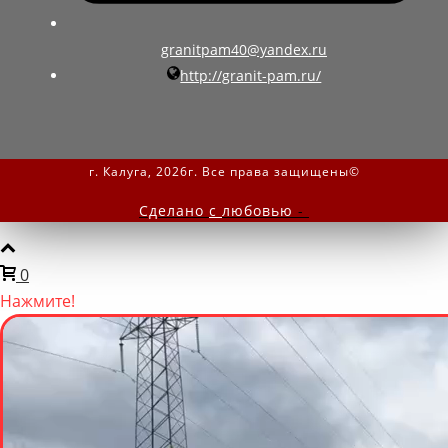
granitpam40@yandex.ru
http://granit-pam.ru/
г. Калуга, 2026г. Все права защищены©
Сделано
с
любовью
-
0
Нажмите!