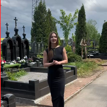
Мы онлайн
Написать нам
Задайте вопрос в мессенджере
Telegram
WhatsApp
VK
MAX