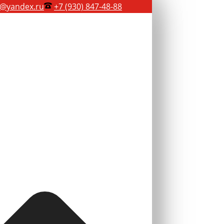
@yandex.ru
+7 (930) 847-48-88