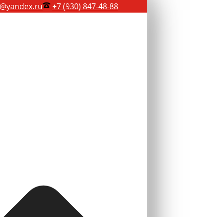
@yandex.ru
+7 (930) 847-48-88