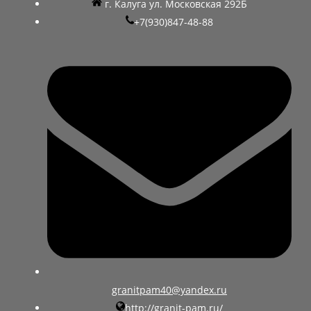
г. Калуга ул. Московская 292Б
+7(930)847-48-88
granitpam40@yandex.ru
http://granit-pam.ru/