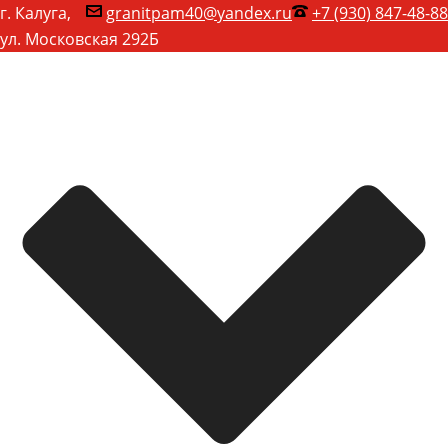
г. Калуга,
granitpam40@yandex.ru
+7 (930) 847-48-88
ул. Московская 292Б