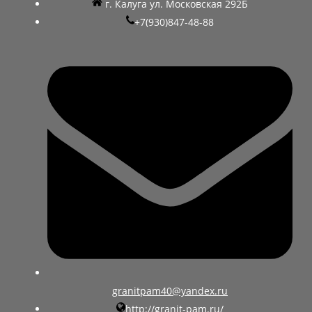
г. Калуга ул. Московская 292Б
+7(930)847-48-88
granitpam40@yandex.ru
http://granit-pam.ru/