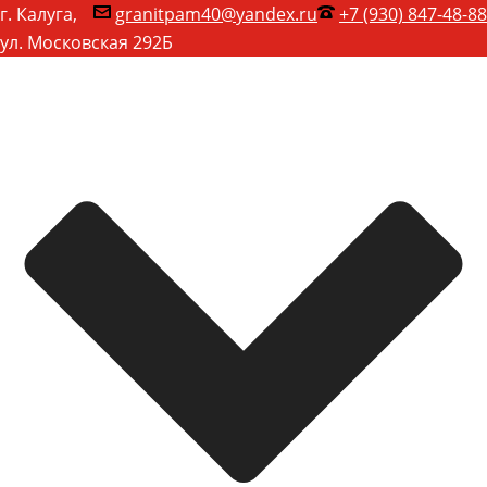
г. Калуга,
granitpam40@yandex.ru
+7 (930) 847-48-88
ул. Московская 292Б