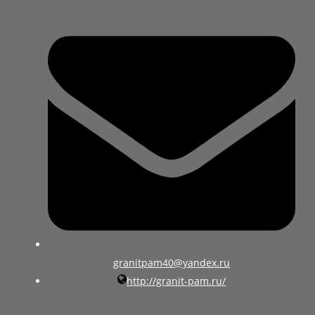
granitpam40@yandex.ru
http://granit-pam.ru/