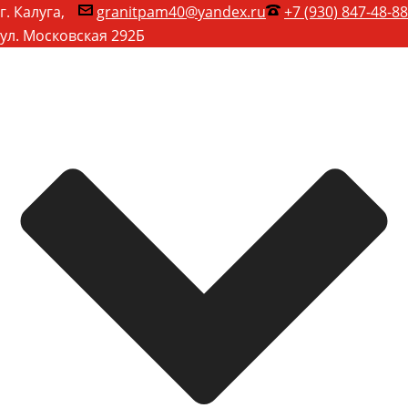
г. Калуга,
granitpam40@yandex.ru
+7 (930) 847-48-88
ул. Московская 292Б