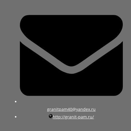
granitpam40@yandex.ru
http://granit-pam.ru/