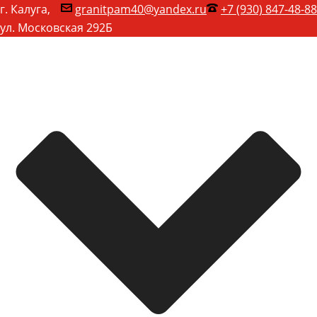
г. Калуга,
granitpam40@yandex.ru
+7 (930) 847-48-88
ул. Московская 292Б