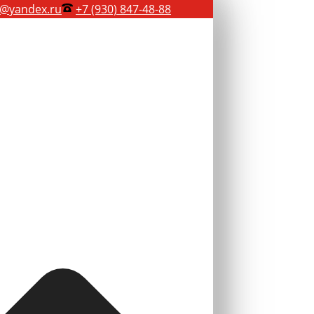
@yandex.ru
+7 (930) 847-48-88